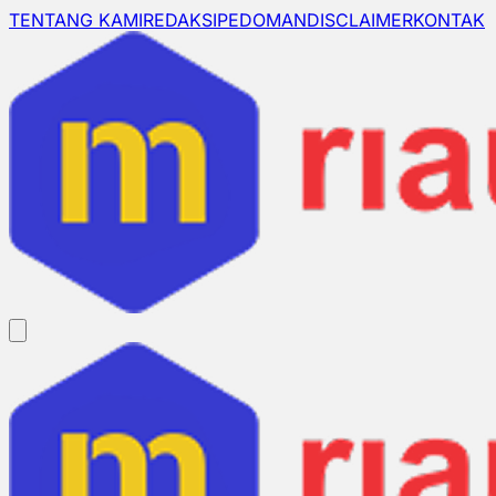
TENTANG KAMI
REDAKSI
PEDOMAN
DISCLAIMER
KONTAK