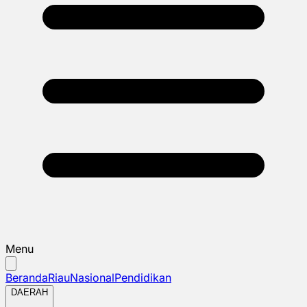
Menu
Beranda
Riau
Nasional
Pendidikan
DAERAH