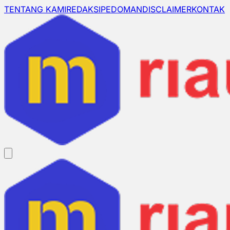
TENTANG KAMI
REDAKSI
PEDOMAN
DISCLAIMER
KONTAK