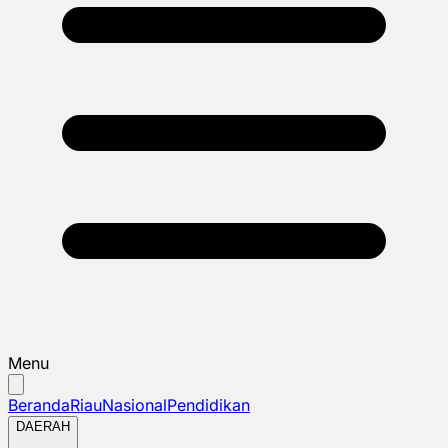
Menu
Beranda
Riau
Nasional
Pendidikan
DAERAH