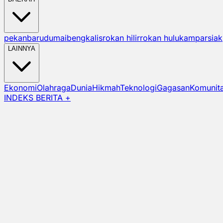
pekanbaru
dumai
bengkalis
rokan hilir
rokan hulu
kampar
siak
LAINNYA
Ekonomi
Olahraga
Dunia
Hikmah
Teknologi
Gagasan
Komunit
INDEKS BERITA +