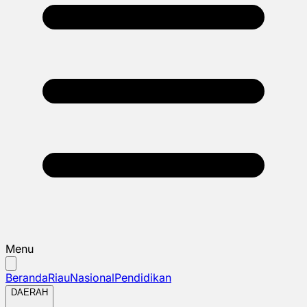
Menu
Beranda
Riau
Nasional
Pendidikan
DAERAH