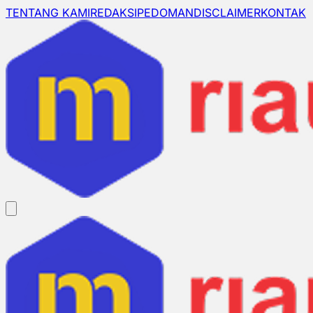
TENTANG KAMI
REDAKSI
PEDOMAN
DISCLAIMER
KONTAK