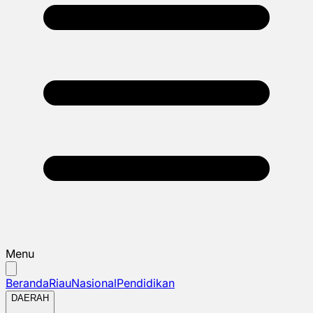
Menu
Beranda
Riau
Nasional
Pendidikan
DAERAH