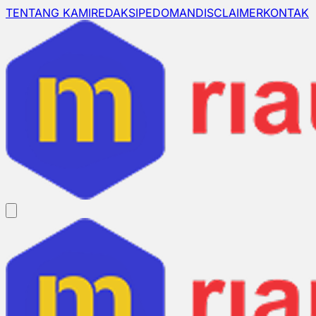
TENTANG KAMI
REDAKSI
PEDOMAN
DISCLAIMER
KONTAK