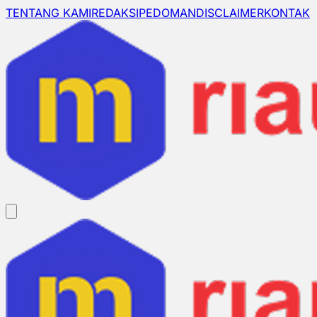
TENTANG KAMI
REDAKSI
PEDOMAN
DISCLAIMER
KONTAK