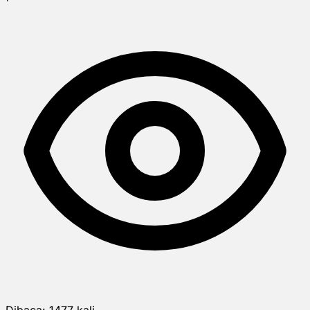
Dibaca:
1477
kali