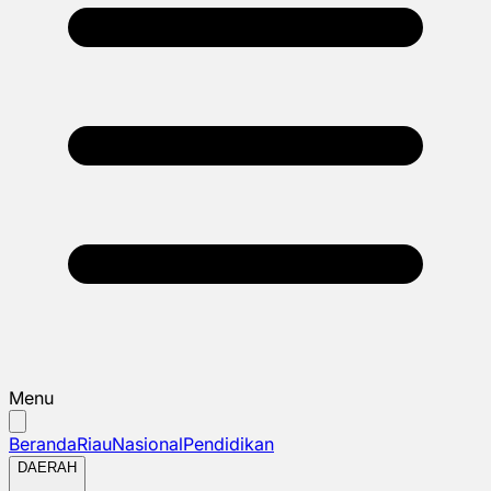
Menu
Beranda
Riau
Nasional
Pendidikan
DAERAH