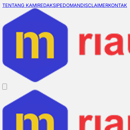
TENTANG KAMI
REDAKSI
PEDOMAN
DISCLAIMER
KONTAK