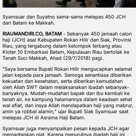
Syamsuar dan Suyatno sama-sama melepas 450 JCH
dari Batam ke Makkah.
RIAUMANDIRI.CO, BATAM
- Sebanyak 450 jamaah calon
haji (JCH) asal Kabupaten Rokan Hilir dan Siak, Provinsi
Riau, yang tergabung dalam kelompok terbang atau
Kloter 10 Embarkasi Batam, Kepulauan Riau bertolak ke
Tanah Suci Makkah, Ahad (29/7/2018) pagi.
"Saya bersama Bupati Rokan Hilir mengucapkan selamat
jalan kepada para jamaah. Semoga senantiasa diberikan
kekuatan dan kesehatan, serta diberikan kemudahan
oleh Allah SWT dalam melaksanakan ibadah sebanyak-
banyaknya. Mudah-mudahan bapak dan ibu kembali ke
tanah air, ke kampung halamannya dalam keadaan sehat
wal afiat, dan insya Allah mendapatkan haji yang mabrur,
amin ya robbal alamin," ujar Bupati Siak Syamsuar saat
melepas JCH di Asrama Haji Batam.
Syamsuar juga menyampaikan pesan kepada JCH agar
memantapkan niat. Karena menurutnya ibadah haji ini