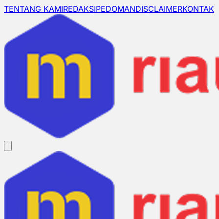
TENTANG KAMI
REDAKSI
PEDOMAN
DISCLAIMER
KONTAK