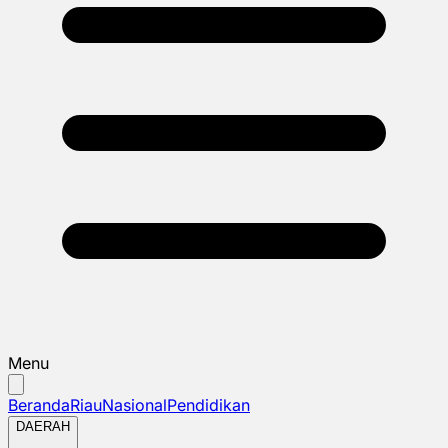
Menu
Beranda
Riau
Nasional
Pendidikan
DAERAH