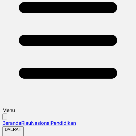
Menu
Beranda
Riau
Nasional
Pendidikan
DAERAH