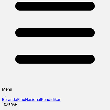
Menu
Beranda
Riau
Nasional
Pendidikan
DAERAH