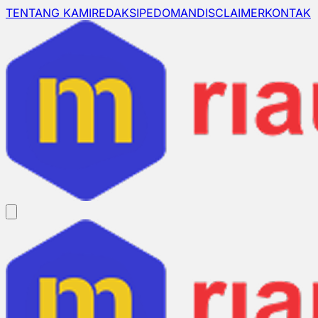
TENTANG KAMI
REDAKSI
PEDOMAN
DISCLAIMER
KONTAK