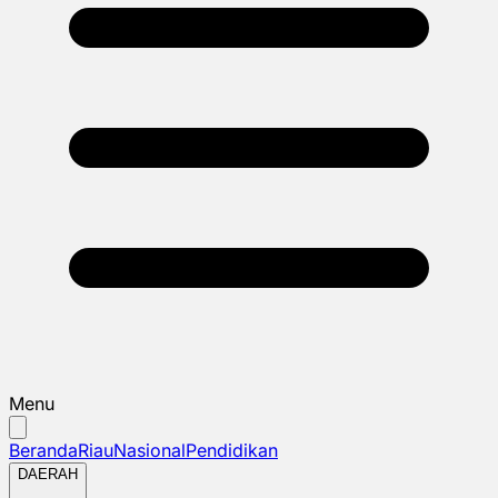
Menu
Beranda
Riau
Nasional
Pendidikan
DAERAH