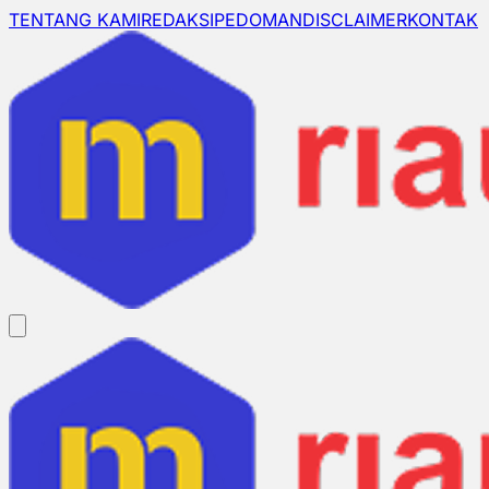
TENTANG KAMI
REDAKSI
PEDOMAN
DISCLAIMER
KONTAK