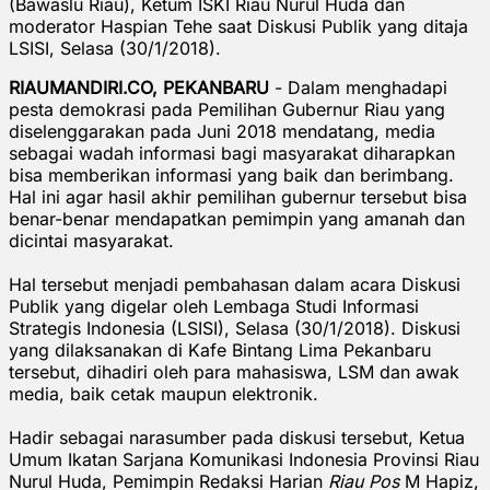
(Bawaslu Riau), Ketum ISKI Riau Nurul Huda dan
moderator Haspian Tehe saat Diskusi Publik yang ditaja
LSISI, Selasa (30/1/2018).
RIAUMANDIRI.CO, PEKANBARU
- Dalam menghadapi
pesta demokrasi pada Pemilihan Gubernur Riau yang
diselenggarakan pada Juni 2018 mendatang, media
sebagai wadah informasi bagi masyarakat diharapkan
bisa memberikan informasi yang baik dan berimbang.
Hal ini agar hasil akhir pemilihan gubernur tersebut bisa
benar-benar mendapatkan pemimpin yang amanah dan
dicintai masyarakat.
Hal tersebut menjadi pembahasan dalam acara Diskusi
Publik yang digelar oleh Lembaga Studi Informasi
Strategis Indonesia (LSISI), Selasa (30/1/2018). Diskusi
yang dilaksanakan di Kafe Bintang Lima Pekanbaru
tersebut, dihadiri oleh para mahasiswa, LSM dan awak
media, baik cetak maupun elektronik.
Hadir sebagai narasumber pada diskusi tersebut, Ketua
Umum Ikatan Sarjana Komunikasi Indonesia Provinsi Riau
Nurul Huda, Pemimpin Redaksi Harian
Riau Pos
M Hapiz,