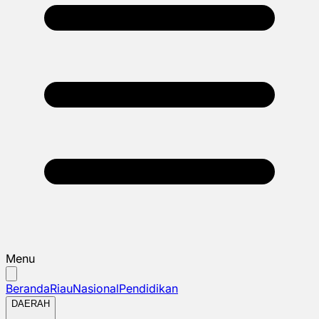
Menu
Beranda
Riau
Nasional
Pendidikan
DAERAH