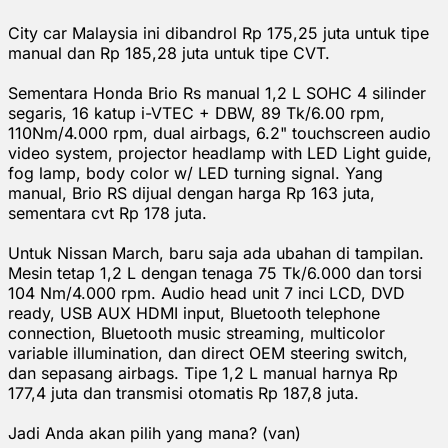
City car Malaysia ini dibandrol Rp 175,25 juta untuk tipe
manual dan Rp 185,28 juta untuk tipe CVT.
Sementara Honda Brio Rs manual 1,2 L SOHC 4 silinder
segaris, 16 katup i-VTEC + DBW, 89 Tk/6.00 rpm,
110Nm/4.000 rpm, dual airbags, 6.2" touchscreen audio
video system, projector headlamp with LED Light guide,
fog lamp, body color w/ LED turning signal. Yang
manual, Brio RS dijual dengan harga Rp 163 juta,
sementara cvt Rp 178 juta.
Untuk Nissan March, baru saja ada ubahan di tampilan.
Mesin tetap 1,2 L dengan tenaga 75 Tk/6.000 dan torsi
104 Nm/4.000 rpm. Audio head unit 7 inci LCD, DVD
ready, USB AUX HDMI input, Bluetooth telephone
connection, Bluetooth music streaming, multicolor
variable illumination, dan direct OEM steering switch,
dan sepasang airbags. Tipe 1,2 L manual harnya Rp
177,4 juta dan transmisi otomatis Rp 187,8 juta.
Jadi Anda akan pilih yang mana? (van)