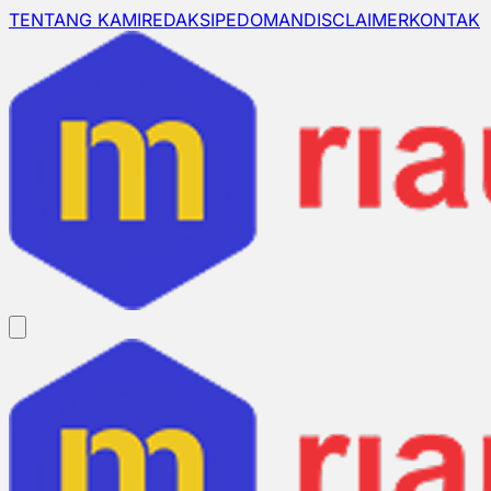
TENTANG KAMI
REDAKSI
PEDOMAN
DISCLAIMER
KONTAK