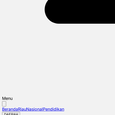
Menu
Beranda
Riau
Nasional
Pendidikan
DAERAH