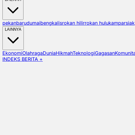
pekanbaru
dumai
bengkalis
rokan hilir
rokan hulu
kampar
siak
LAINNYA
Ekonomi
Olahraga
Dunia
Hikmah
Teknologi
Gagasan
Komunit
INDEKS BERITA +