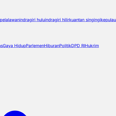
pelalawan
indragiri hulu
indragiri hilir
kuantan singingi
kepulau
as
Gaya Hidup
Parlemen
Hiburan
Politik
DPD RI
Hukrim