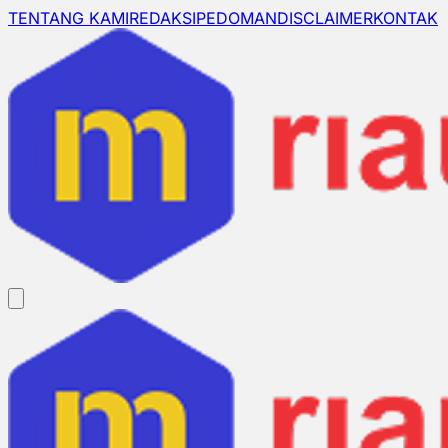
TENTANG KAMI
REDAKSI
PEDOMAN
DISCLAIMER
KONTAK