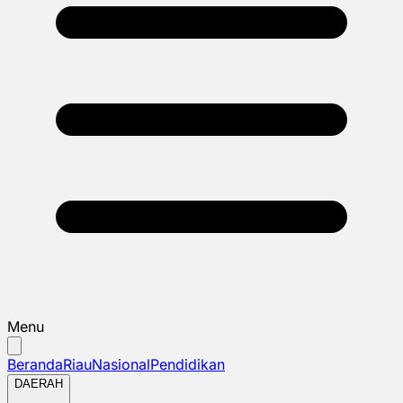
Menu
Beranda
Riau
Nasional
Pendidikan
DAERAH