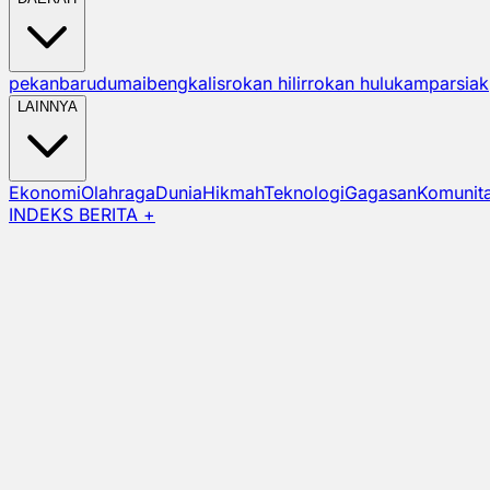
pekanbaru
dumai
bengkalis
rokan hilir
rokan hulu
kampar
siak
LAINNYA
Ekonomi
Olahraga
Dunia
Hikmah
Teknologi
Gagasan
Komunit
INDEKS BERITA +