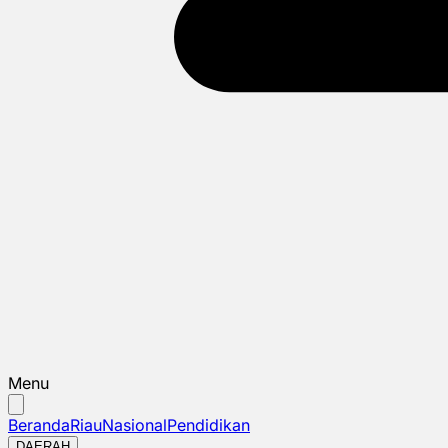
Menu
Beranda
Riau
Nasional
Pendidikan
DAERAH