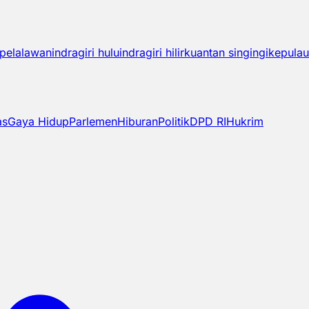
pelalawan
indragiri hulu
indragiri hilir
kuantan singingi
kepulau
as
Gaya Hidup
Parlemen
Hiburan
Politik
DPD RI
Hukrim