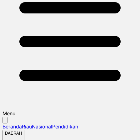
Menu
Beranda
Riau
Nasional
Pendidikan
DAERAH