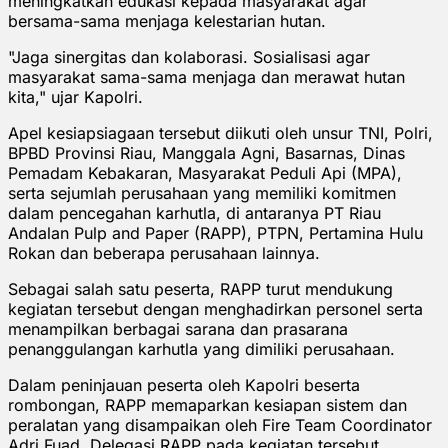
meningkatkan edukasi kepada masyarakat agar
bersama-sama menjaga kelestarian hutan.
"Jaga sinergitas dan kolaborasi. Sosialisasi agar
masyarakat sama-sama menjaga dan merawat hutan
kita," ujar Kapolri.
Apel kesiapsiagaan tersebut diikuti oleh unsur TNI, Polri,
BPBD Provinsi Riau, Manggala Agni, Basarnas, Dinas
Pemadam Kebakaran, Masyarakat Peduli Api (MPA),
serta sejumlah perusahaan yang memiliki komitmen
dalam pencegahan karhutla, di antaranya PT Riau
Andalan Pulp and Paper (RAPP), PTPN, Pertamina Hulu
Rokan dan beberapa perusahaan lainnya.
Sebagai salah satu peserta, RAPP turut mendukung
kegiatan tersebut dengan menghadirkan personel serta
menampilkan berbagai sarana dan prasarana
penanggulangan karhutla yang dimiliki perusahaan.
Dalam peninjauan peserta oleh Kapolri beserta
rombongan, RAPP memaparkan kesiapan sistem dan
peralatan yang disampaikan oleh Fire Team Coordinator
Adri Fuad. Delegasi RAPP pada kegiatan tersebut