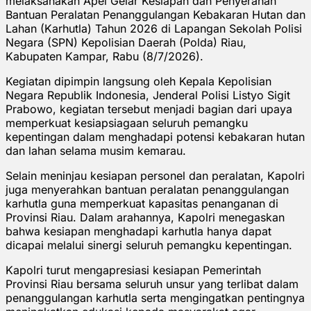
melaksanakan Apel Gelar Kesiapan dan Penyerahan
Bantuan Peralatan Penanggulangan Kebakaran Hutan dan
Lahan (Karhutla) Tahun 2026 di Lapangan Sekolah Polisi
Negara (SPN) Kepolisian Daerah (Polda) Riau,
Kabupaten Kampar, Rabu (8/7/2026).
Kegiatan dipimpin langsung oleh Kepala Kepolisian
Negara Republik Indonesia, Jenderal Polisi Listyo Sigit
Prabowo, kegiatan tersebut menjadi bagian dari upaya
memperkuat kesiapsiagaan seluruh pemangku
kepentingan dalam menghadapi potensi kebakaran hutan
dan lahan selama musim kemarau.
Selain meninjau kesiapan personel dan peralatan, Kapolri
juga menyerahkan bantuan peralatan penanggulangan
karhutla guna memperkuat kapasitas penanganan di
Provinsi Riau. Dalam arahannya, Kapolri menegaskan
bahwa kesiapan menghadapi karhutla hanya dapat
dicapai melalui sinergi seluruh pemangku kepentingan.
Kapolri turut mengapresiasi kesiapan Pemerintah
Provinsi Riau bersama seluruh unsur yang terlibat dalam
penanggulangan karhutla serta mengingatkan pentingnya