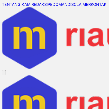
TENTANG KAMI
REDAKSI
PEDOMAN
DISCLAIMER
KONTAK