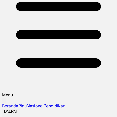
Menu
Beranda
Riau
Nasional
Pendidikan
DAERAH