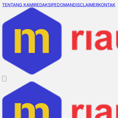
TENTANG KAMI
REDAKSI
PEDOMAN
DISCLAIMER
KONTAK