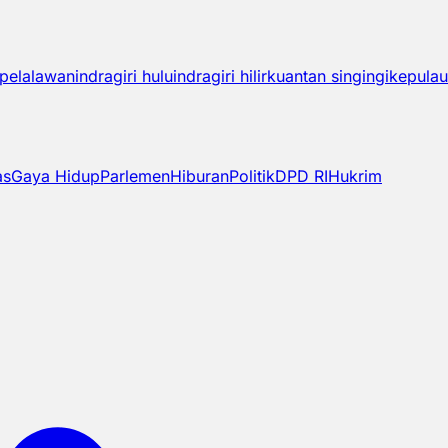
pelalawan
indragiri hulu
indragiri hilir
kuantan singingi
kepulau
as
Gaya Hidup
Parlemen
Hiburan
Politik
DPD RI
Hukrim