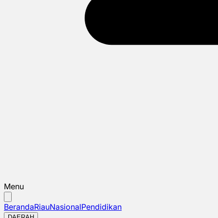
Menu
Beranda
Riau
Nasional
Pendidikan
DAERAH