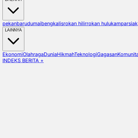
pekanbaru
dumai
bengkalis
rokan hilir
rokan hulu
kampar
siak
LAINNYA
Ekonomi
Olahraga
Dunia
Hikmah
Teknologi
Gagasan
Komunit
INDEKS BERITA +