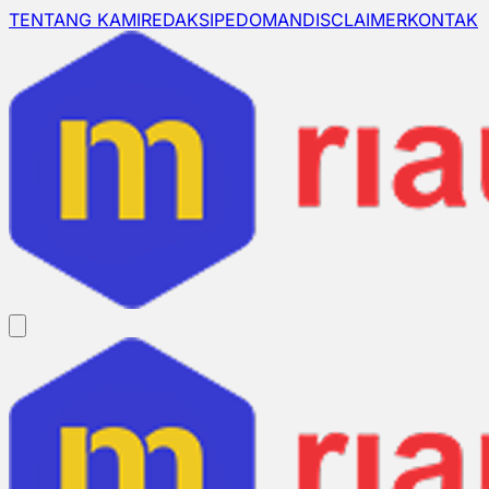
TENTANG KAMI
REDAKSI
PEDOMAN
DISCLAIMER
KONTAK