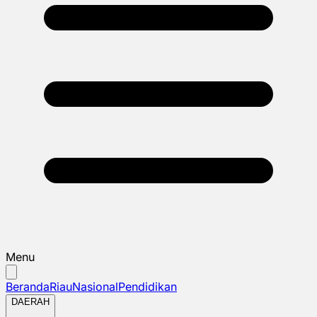
Menu
Beranda
Riau
Nasional
Pendidikan
DAERAH