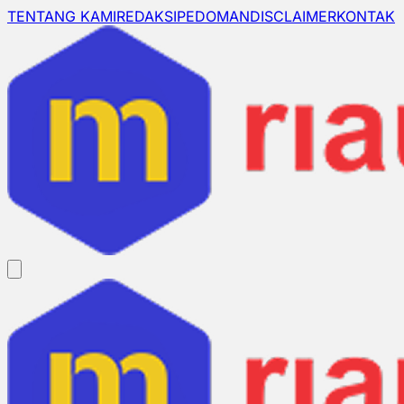
TENTANG KAMI
REDAKSI
PEDOMAN
DISCLAIMER
KONTAK