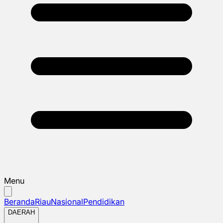
Menu
Beranda
Riau
Nasional
Pendidikan
DAERAH