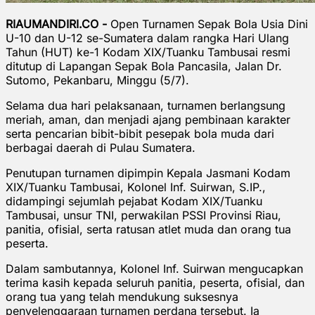
RIAUMANDIRI.CO -
Open Turnamen Sepak Bola Usia Dini
U-10 dan U-12 se-Sumatera dalam rangka Hari Ulang
Tahun (HUT) ke-1 Kodam XIX/Tuanku Tambusai resmi
ditutup di Lapangan Sepak Bola Pancasila, Jalan Dr.
Sutomo, Pekanbaru, Minggu (5/7).
Selama dua hari pelaksanaan, turnamen berlangsung
meriah, aman, dan menjadi ajang pembinaan karakter
serta pencarian bibit-bibit pesepak bola muda dari
berbagai daerah di Pulau Sumatera.
Penutupan turnamen dipimpin Kepala Jasmani Kodam
XIX/Tuanku Tambusai, Kolonel Inf. Suirwan, S.IP.,
didampingi sejumlah pejabat Kodam XIX/Tuanku
Tambusai, unsur TNI, perwakilan PSSI Provinsi Riau,
panitia, ofisial, serta ratusan atlet muda dan orang tua
peserta.
Dalam sambutannya, Kolonel Inf. Suirwan mengucapkan
terima kasih kepada seluruh panitia, peserta, ofisial, dan
orang tua yang telah mendukung suksesnya
penyelenggaraan turnamen perdana tersebut. Ia