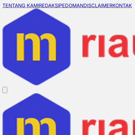
TENTANG KAMI
REDAKSI
PEDOMAN
DISCLAIMER
KONTAK