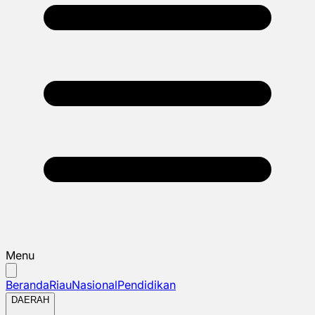
Menu
Beranda
Riau
Nasional
Pendidikan
DAERAH