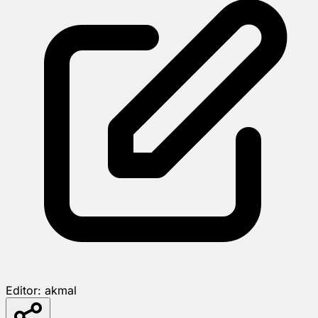
Editor:
akmal