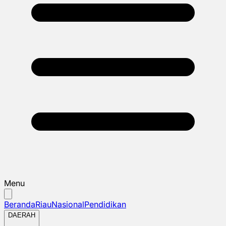
Menu
Beranda
Riau
Nasional
Pendidikan
DAERAH