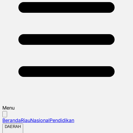
Menu
Beranda
Riau
Nasional
Pendidikan
DAERAH