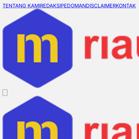
TENTANG KAMI
REDAKSI
PEDOMAN
DISCLAIMER
KONTAK