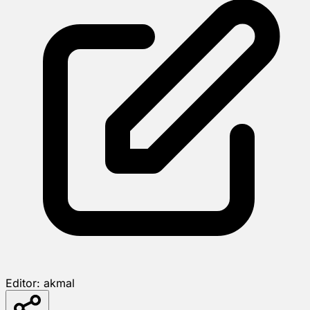
Editor:
akmal