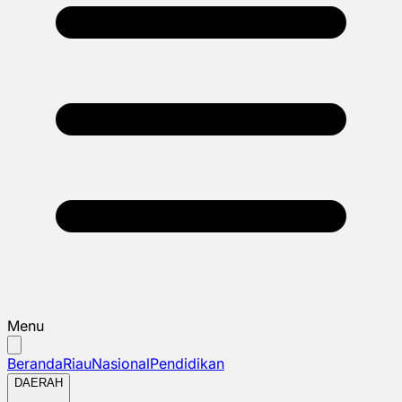
Menu
Beranda
Riau
Nasional
Pendidikan
DAERAH