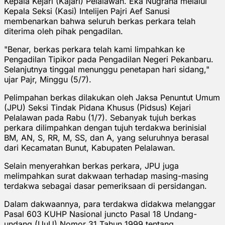
Kepala Kejari (Kajari) Pelalawan. Eka Nugraha melalui
Kepala Seksi (Kasi) Intelijen Pajri Aef Sanusi
membenarkan bahwa seluruh berkas perkara telah
diterima oleh pihak pengadilan.
"Benar, berkas perkara telah kami limpahkan ke
Pengadilan Tipikor pada Pengadilan Negeri Pekanbaru.
Selanjutnya tinggal menunggu penetapan hari sidang,"
ujar Pajr, Minggu (5/7).
Pelimpahan berkas dilakukan oleh Jaksa Penuntut Umum
(JPU) Seksi Tindak Pidana Khusus (Pidsus) Kejari
Pelalawan pada Rabu (1/7). Sebanyak tujuh berkas
perkara dilimpahkan dengan tujuh terdakwa berinisial
BM, AN, S, RR, M, SS, dan A, yang seluruhnya berasal
dari Kecamatan Bunut, Kabupaten Pelalawan.
Selain menyerahkan berkas perkara, JPU juga
melimpahkan surat dakwaan terhadap masing-masing
terdakwa sebagai dasar pemeriksaan di persidangan.
Dalam dakwaannya, para terdakwa didakwa melanggar
Pasal 603 KUHP Nasional juncto Pasal 18 Undang-
undang (UuU) Nomor 31 Tahun 1999 tentang