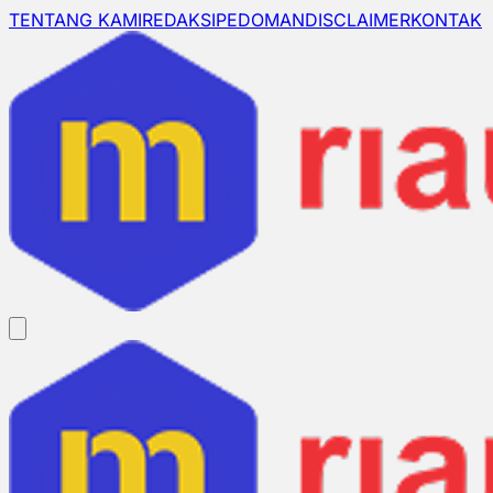
TENTANG KAMI
REDAKSI
PEDOMAN
DISCLAIMER
KONTAK