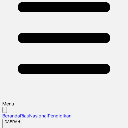
Menu
Beranda
Riau
Nasional
Pendidikan
DAERAH