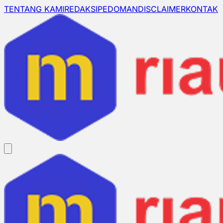
TENTANG KAMI
REDAKSI
PEDOMAN
DISCLAIMER
KONTAK