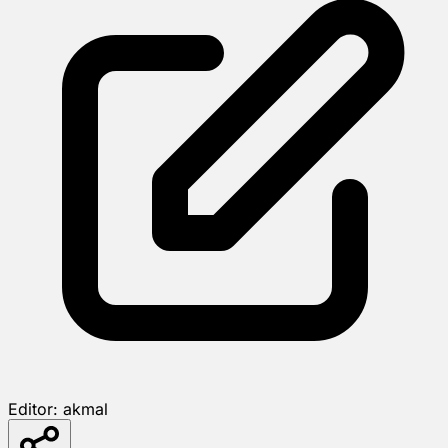
Editor:
akmal