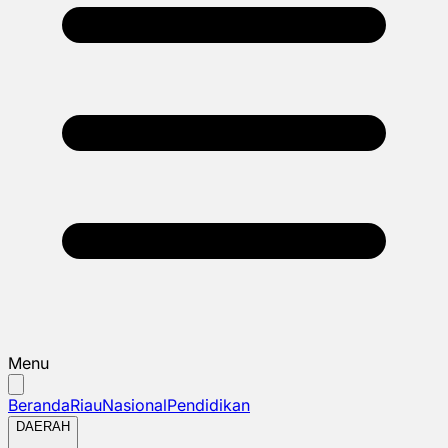
Menu
Beranda
Riau
Nasional
Pendidikan
DAERAH