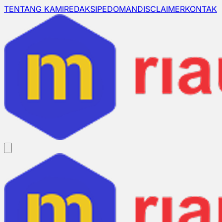
TENTANG KAMI
REDAKSI
PEDOMAN
DISCLAIMER
KONTAK