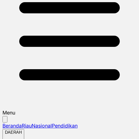
Menu
Beranda
Riau
Nasional
Pendidikan
DAERAH