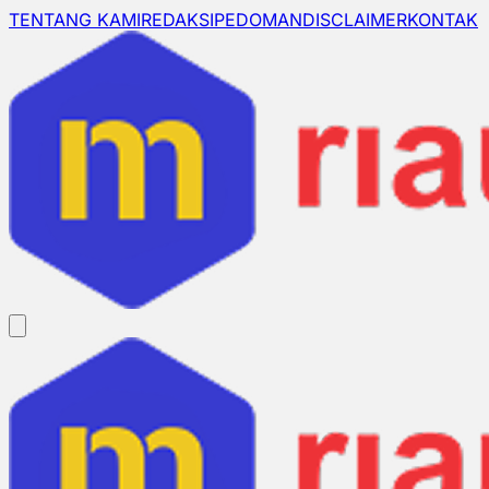
TENTANG KAMI
REDAKSI
PEDOMAN
DISCLAIMER
KONTAK