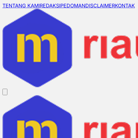
TENTANG KAMI
REDAKSI
PEDOMAN
DISCLAIMER
KONTAK