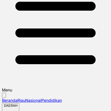
Menu
Beranda
Riau
Nasional
Pendidikan
DAERAH