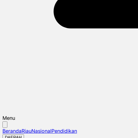
Menu
Beranda
Riau
Nasional
Pendidikan
DAERAH