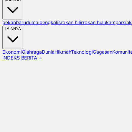
pekanbaru
dumai
bengkalis
rokan hilir
rokan hulu
kampar
siak
LAINNYA
Ekonomi
Olahraga
Dunia
Hikmah
Teknologi
Gagasan
Komunit
INDEKS BERITA +