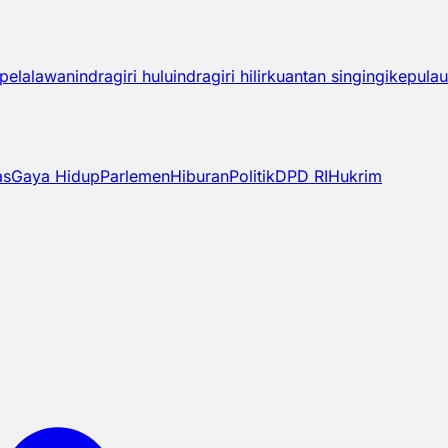
pelalawan
indragiri hulu
indragiri hilir
kuantan singingi
kepulau
as
Gaya Hidup
Parlemen
Hiburan
Politik
DPD RI
Hukrim