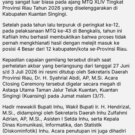
yang sangat luar biasa pada ajang MTQ XLIV Tingkat
Provinsi Riau Tahun 2026 yang diselenggarakan di
Kabupaten Kuantan Singingi.
Setelah pada tahun lalu terpuruk di peringkat ke-12,
pada pelaksanaan MTQ ke-43 di Bengkalis, tahun ini
Kafilah Inhu berhasil membuktikan bahwa proses tidak
pernah mengkhianati hasil dengan melejit masuk ke
posisi 4 Besar dari 12 kabupaten/kota se-Provinsi Riau.
Kepastian capaian gemilang tersebut diraih saat
perhelatan akbar yang berlangsung dari tanggal 27 Juni
s/d 3 Juli 2026 ini resmi ditutup oleh Sekretaris Daerah
Provinsi Riau, Dr. H. Syahrial Abdi, AP, M.Si. Acara
Closing Ceremony tersebut digelar secara megah di
Astaqa Utama Taman Jalur Teluk Kuantan, Kuantan
Singingi (Kuansing) pada Jumat malam (3/7).
Hadir mewakili Bupati Inhu, Wakil Bupati Ir. H. Hendrizal,
M.Si., didampingi oleh Sekretaris Daerah Inhu Zulfahmi
Adrian, AP, M.Si., Asisten I Setda Inhu, serta Kepala
Dinas Komunikasi, Informatika, dan Statistik
(Diskominfotik) Inhu. Acara penutupan ini juga dihadiri