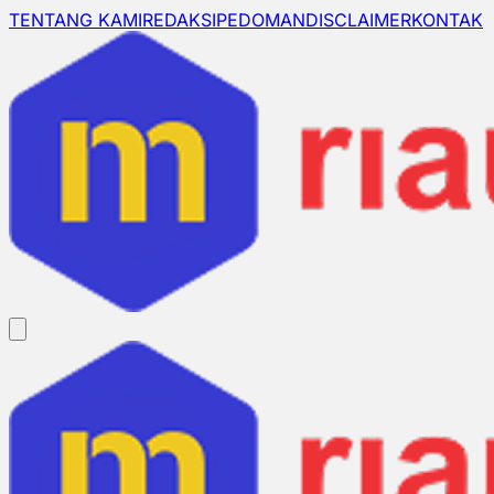
TENTANG KAMI
REDAKSI
PEDOMAN
DISCLAIMER
KONTAK