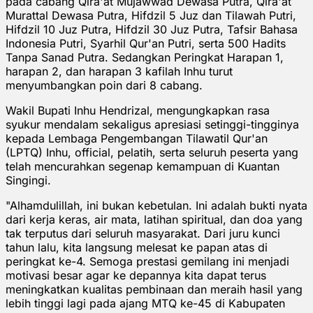
pada cabang Qira'at Mujawwad Dewasa Putra, Qira'at
Murattal Dewasa Putra, Hifdzil 5 Juz dan Tilawah Putri,
Hifdzil 10 Juz Putra, Hifdzil 30 Juz Putra, Tafsir Bahasa
Indonesia Putri, Syarhil Qur'an Putri, serta 500 Hadits
Tanpa Sanad Putra. Sedangkan Peringkat Harapan 1,
harapan 2, dan harapan 3 kafilah Inhu turut
menyumbangkan poin dari 8 cabang.
Wakil Bupati Inhu Hendrizal, mengungkapkan rasa
syukur mendalam sekaligus apresiasi setinggi-tingginya
kepada Lembaga Pengembangan Tilawatil Qur'an
(LPTQ) Inhu, official, pelatih, serta seluruh peserta yang
telah mencurahkan segenap kemampuan di Kuantan
Singingi.
"Alhamdulillah, ini bukan kebetulan. Ini adalah bukti nyata
dari kerja keras, air mata, latihan spiritual, dan doa yang
tak terputus dari seluruh masyarakat. Dari juru kunci
tahun lalu, kita langsung melesat ke papan atas di
peringkat ke-4. Semoga prestasi gemilang ini menjadi
motivasi besar agar ke depannya kita dapat terus
meningkatkan kualitas pembinaan dan meraih hasil yang
lebih tinggi lagi pada ajang MTQ ke-45 di Kabupaten