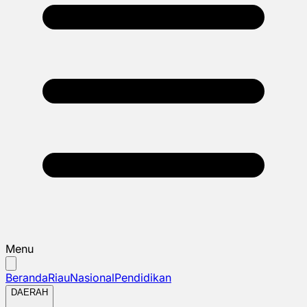
Menu
Beranda
Riau
Nasional
Pendidikan
DAERAH