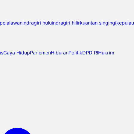
pelalawan
indragiri hulu
indragiri hilir
kuantan singingi
kepulau
as
Gaya Hidup
Parlemen
Hiburan
Politik
DPD RI
Hukrim