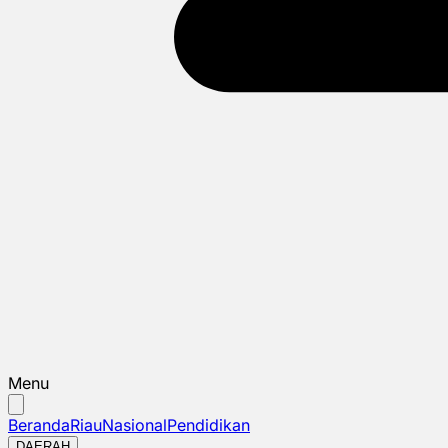
Menu
Beranda
Riau
Nasional
Pendidikan
DAERAH