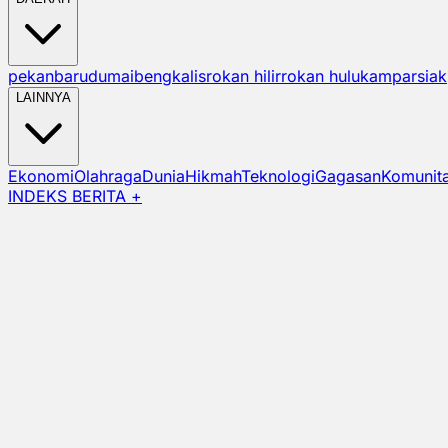
pekanbaru
dumai
bengkalis
rokan hilir
rokan hulu
kampar
siak
LAINNYA
Ekonomi
Olahraga
Dunia
Hikmah
Teknologi
Gagasan
Komunit
INDEKS BERITA +