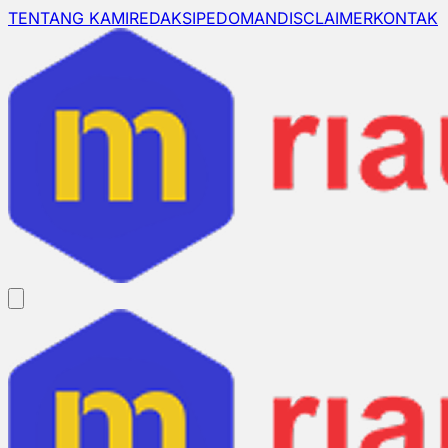
TENTANG KAMI
REDAKSI
PEDOMAN
DISCLAIMER
KONTAK