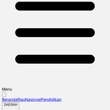
Menu
Beranda
Riau
Nasional
Pendidikan
DAERAH