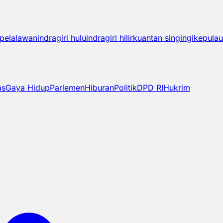
pelalawan
indragiri hulu
indragiri hilir
kuantan singingi
kepulau
as
Gaya Hidup
Parlemen
Hiburan
Politik
DPD RI
Hukrim