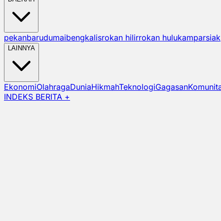
pekanbaru
dumai
bengkalis
rokan hilir
rokan hulu
kampar
siak
LAINNYA
Ekonomi
Olahraga
Dunia
Hikmah
Teknologi
Gagasan
Komunit
INDEKS BERITA +