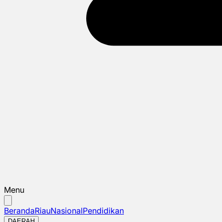
Menu
Beranda
Riau
Nasional
Pendidikan
DAERAH