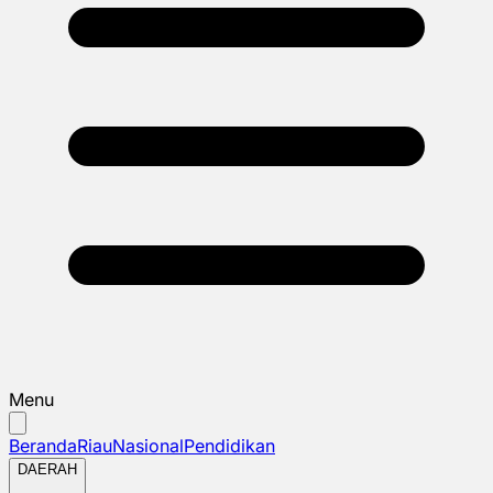
Menu
Beranda
Riau
Nasional
Pendidikan
DAERAH