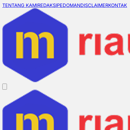
TENTANG KAMI
REDAKSI
PEDOMAN
DISCLAIMER
KONTAK