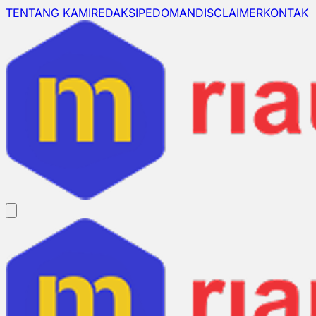
TENTANG KAMI
REDAKSI
PEDOMAN
DISCLAIMER
KONTAK