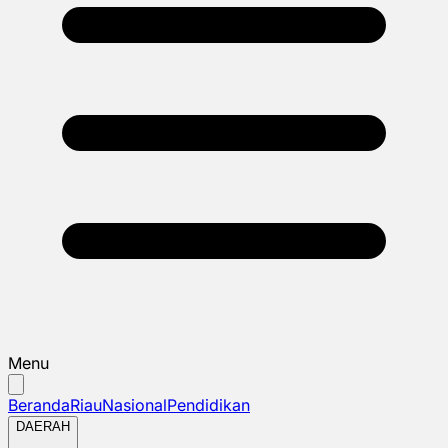
Menu
Beranda
Riau
Nasional
Pendidikan
DAERAH