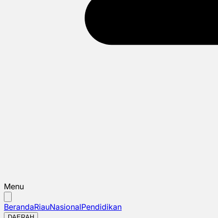
Menu
Beranda
Riau
Nasional
Pendidikan
DAERAH