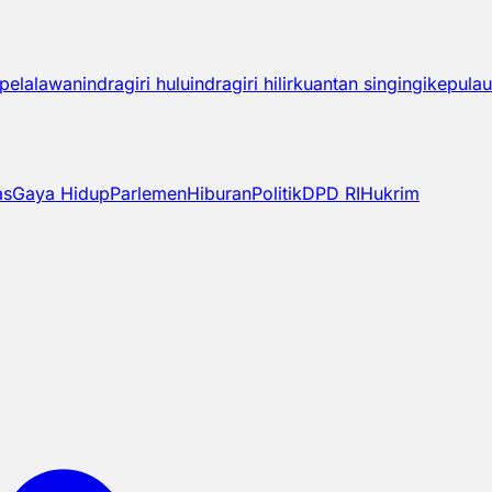
pelalawan
indragiri hulu
indragiri hilir
kuantan singingi
kepulau
as
Gaya Hidup
Parlemen
Hiburan
Politik
DPD RI
Hukrim