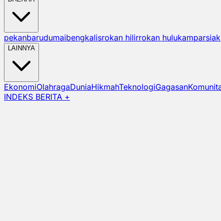
pekanbaru
dumai
bengkalis
rokan hilir
rokan hulu
kampar
siak
LAINNYA
Ekonomi
Olahraga
Dunia
Hikmah
Teknologi
Gagasan
Komunit
INDEKS BERITA +