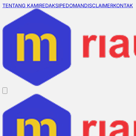
TENTANG KAMI
REDAKSI
PEDOMAN
DISCLAIMER
KONTAK