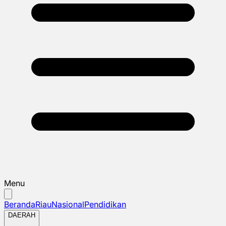
Menu
Beranda
Riau
Nasional
Pendidikan
DAERAH