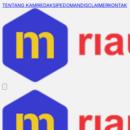
TENTANG KAMI
REDAKSI
PEDOMAN
DISCLAIMER
KONTAK