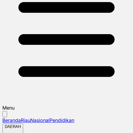
Menu
Beranda
Riau
Nasional
Pendidikan
DAERAH