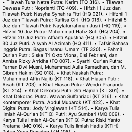
• Tilawah Tuna Netra Putra: Karim (TQ 316). • Tilawah
Dewasa Putri: Noprianti (TQ 409). • Hifzhil 1 Juz dan
Tilawah Putri: Nasyha Syhahira Fitri (HQ 021). • Hifzhil 1
Juz dan Tilawah Putra: Raflisa Girli (HQ 018). • Hifzhil 5
Juz dan Tilawah Putri: Naylaturrahman Jusri (HQ 119). •
Hifzhil 10 Juz Putra: Muhammad Hafiz Sufi (HQ 204). •
Hifzhil 20 Juz Putri: Alfianti Agustina (HQ 305). • Hifzhil
30 Juz Putri: Aisyah Al Azimah (HQ 411). • Tafsir Bahasa
Inggris Putra: Bagas Ihsanul Umam (TF 320). • Fahmil
Qur'an Putri: Siska Tri Okto Viona, Elsi Febriani, dan
Annisa Rizky Arridha (FQ 007). • Syarhil Qur'an Putra:
Farhan Dwi Musni, Muhammad Aulia Ramadhan, dan M.
Gibran Hakim (SQ 018). • Khat Naskah Putra:
Muhammad Alfin Najib (KT 116). • Khat Hiasan Putri:
Aisah (KT 203). • Khat Hiasan Putra: Wendri Prananda
(KT 214). • Khat Dekorasi Putri: Siti Hajriah (KT 301). •
Khat Dekorasi Putra: Wawan Sulfahriadi (KT 316). • Khat
Kontemporer Putra: Abdul Mubarok (KT 422). • Khat
Digital Putra: Jody Virgiawan (KT 514). • Karya Tulis
Ilmiah Al-Qur'an (KTIQ) Putri: Ayu Sumbari (MQ 009). •
Karya Tulis Ilmiah Al-Qur'an (KTIQ) Putra: Riski Yanto
Pratama (MQ 016). • Karya Tulis Ilmiah Hadis (KTIH)
Putra: Yoga Prasetyo (KH 106). •