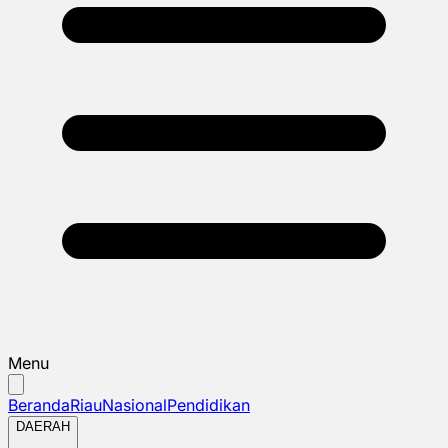
Menu
Beranda
Riau
Nasional
Pendidikan
DAERAH