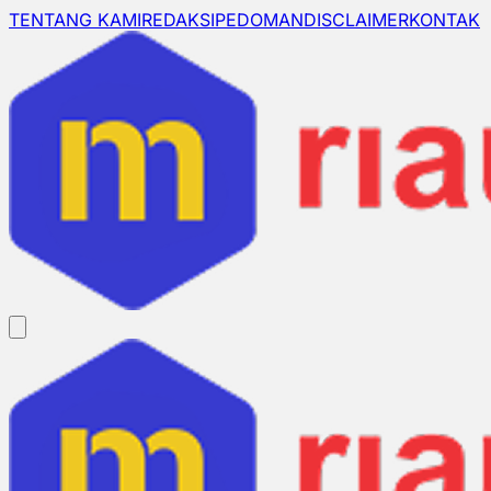
TENTANG KAMI
REDAKSI
PEDOMAN
DISCLAIMER
KONTAK