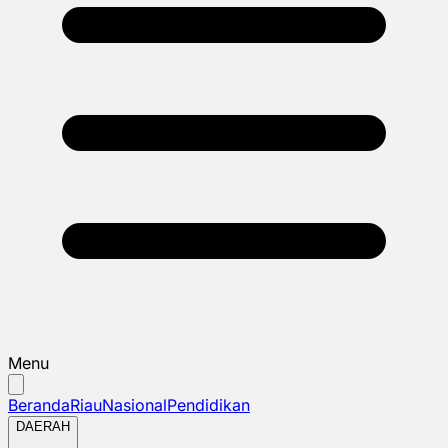
Menu
Beranda
Riau
Nasional
Pendidikan
DAERAH