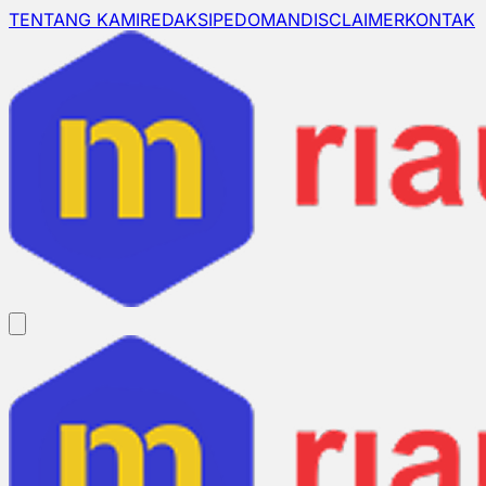
TENTANG KAMI
REDAKSI
PEDOMAN
DISCLAIMER
KONTAK