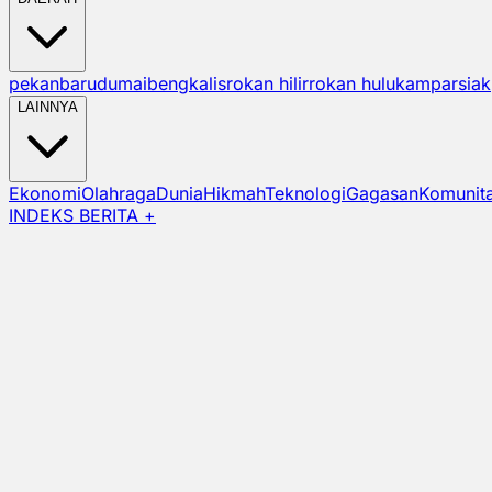
pekanbaru
dumai
bengkalis
rokan hilir
rokan hulu
kampar
siak
LAINNYA
Ekonomi
Olahraga
Dunia
Hikmah
Teknologi
Gagasan
Komunit
INDEKS BERITA +