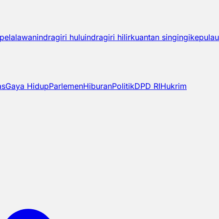
pelalawan
indragiri hulu
indragiri hilir
kuantan singingi
kepulau
as
Gaya Hidup
Parlemen
Hiburan
Politik
DPD RI
Hukrim