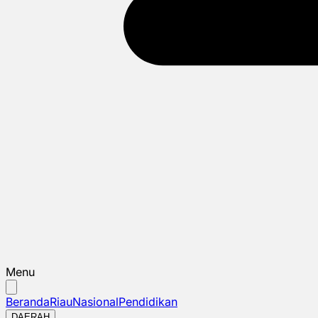
Menu
Beranda
Riau
Nasional
Pendidikan
DAERAH