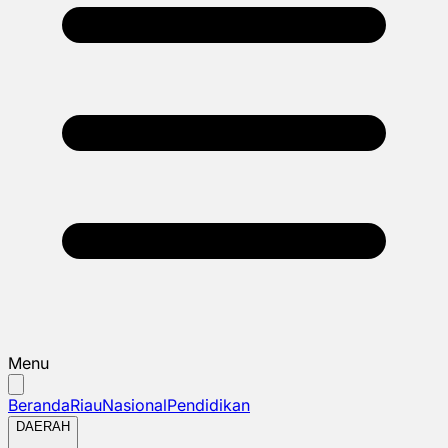
Menu
Beranda
Riau
Nasional
Pendidikan
DAERAH