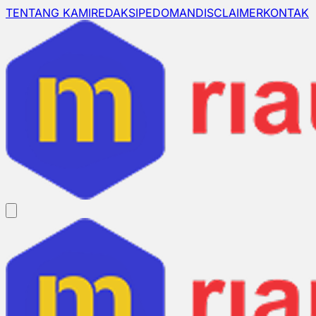
TENTANG KAMI
REDAKSI
PEDOMAN
DISCLAIMER
KONTAK