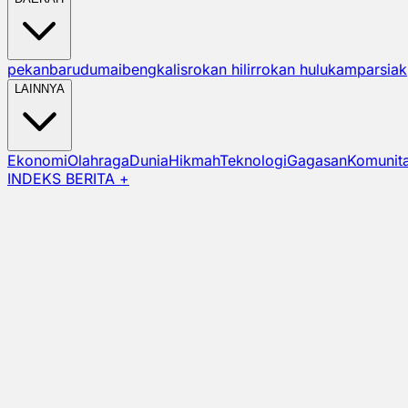
pekanbaru
dumai
bengkalis
rokan hilir
rokan hulu
kampar
siak
LAINNYA
Ekonomi
Olahraga
Dunia
Hikmah
Teknologi
Gagasan
Komunit
INDEKS BERITA +