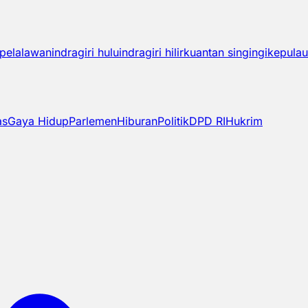
pelalawan
indragiri hulu
indragiri hilir
kuantan singingi
kepulau
as
Gaya Hidup
Parlemen
Hiburan
Politik
DPD RI
Hukrim