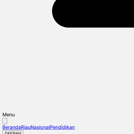
Menu
Beranda
Riau
Nasional
Pendidikan
DAERAH