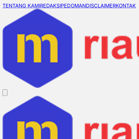
TENTANG KAMI
REDAKSI
PEDOMAN
DISCLAIMER
KONTAK