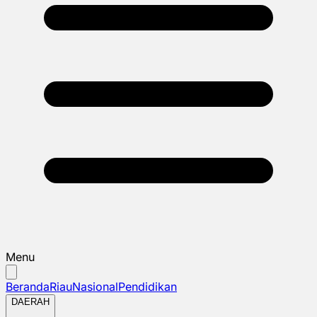
Menu
Beranda
Riau
Nasional
Pendidikan
DAERAH