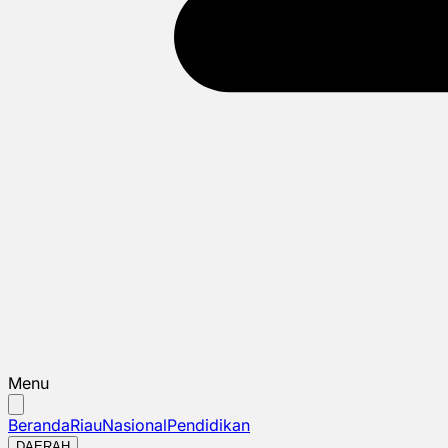
Menu
Beranda
Riau
Nasional
Pendidikan
DAERAH