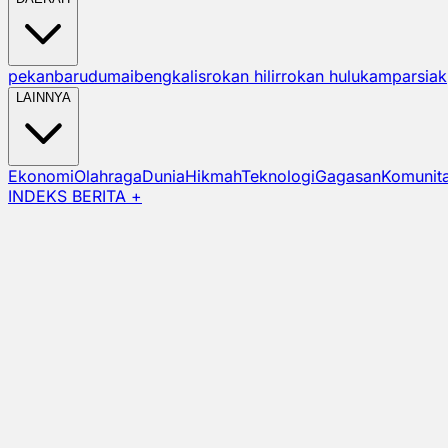
pekanbaru
dumai
bengkalis
rokan hilir
rokan hulu
kampar
siak
LAINNYA
Ekonomi
Olahraga
Dunia
Hikmah
Teknologi
Gagasan
Komunit
INDEKS BERITA +