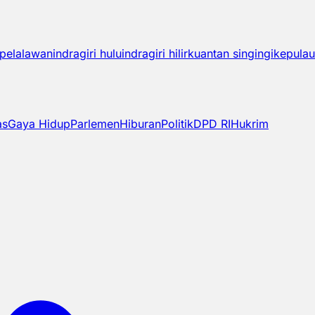
pelalawan
indragiri hulu
indragiri hilir
kuantan singingi
kepulau
as
Gaya Hidup
Parlemen
Hiburan
Politik
DPD RI
Hukrim