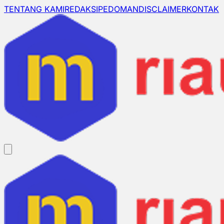
TENTANG KAMI
REDAKSI
PEDOMAN
DISCLAIMER
KONTAK