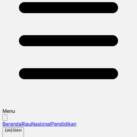
Menu
Beranda
Riau
Nasional
Pendidikan
DAERAH