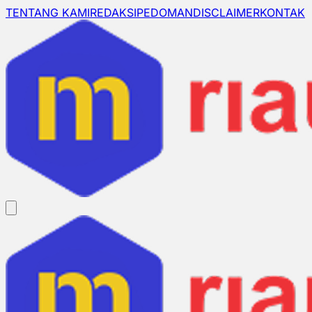
TENTANG KAMI
REDAKSI
PEDOMAN
DISCLAIMER
KONTAK