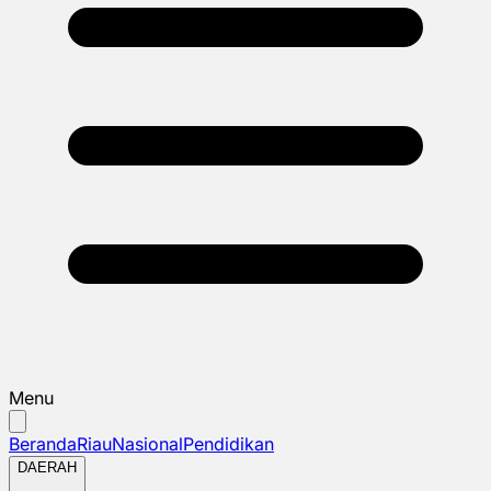
Menu
Beranda
Riau
Nasional
Pendidikan
DAERAH