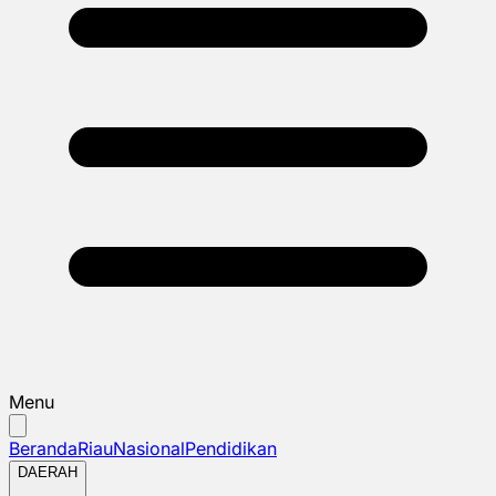
Menu
Beranda
Riau
Nasional
Pendidikan
DAERAH