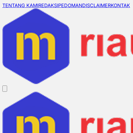
TENTANG KAMI
REDAKSI
PEDOMAN
DISCLAIMER
KONTAK