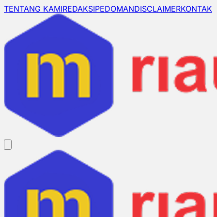
TENTANG KAMI
REDAKSI
PEDOMAN
DISCLAIMER
KONTAK