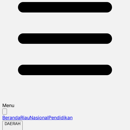
Menu
Beranda
Riau
Nasional
Pendidikan
DAERAH